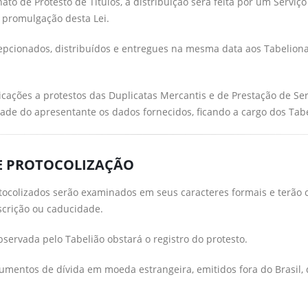
 de Protesto de Títulos, a distribuição será feita por um Serviço
a promulgação desta Lei.
epcionados, distribuídos e entregues na mesma data aos Tabelionat
cações a protestos das Duplicatas Mercantis e de Prestação de Se
idade do apresentante os dados fornecidos, ficando a cargo dos Ta
 E PROTOCOLIZAÇÃO
tocolizados serão examinados em seus caracteres formais e terão 
escrição ou caducidade.
servada pelo Tabelião obstará o registro do protesto.
ocumentos de dívida em moeda estrangeira, emitidos fora do Brasi