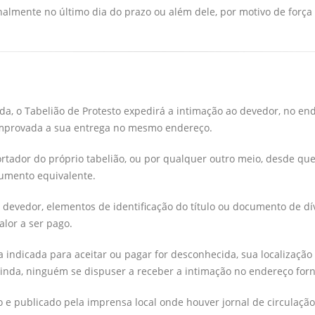
lmente no último dia do prazo ou além dele, por motivo de força ma
da, o Tabelião de Protesto expedirá a intimação ao devedor, no en
mprovada a sua entrega no mesmo endereço.
ortador do próprio tabelião, ou por qualquer outro meio, desde q
cumento equivalente.
devedor, elementos de identificação do título ou documento de dí
lor a ser pago.
a indicada para aceitar ou pagar for desconhecida, sua localização
 ainda, ninguém se dispuser a receber a intimação no endereço for
o e publicado pela imprensa local onde houver jornal de circulação 