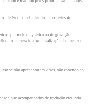
 instalado e mantido pelos próprios Tabelionatos,
os de Protesto, obedecidos os critérios de
rviços, por meio magnético ou de gravação
belionatos a mera instrumentalização das mesmas.
curso se não apresentarem vícios, não cabendo ao
l, desde que acompanhados de tradução efetuada