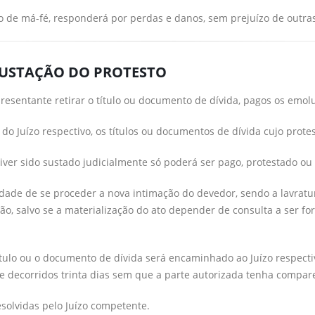
 de má-fé, responderá por perdas e danos, sem prejuízo de outras 
E SUSTAÇÃO DO PROTESTO
presentante retirar o título ou documento de dívida, pagos os em
o Juízo respectivo, os títulos ou documentos de dívida cujo protes
iver sido sustado judicialmente só poderá ser pago, protestado ou 
de de se proceder a nova intimação do devedor, sendo a lavratura 
ão, salvo se a materialização do ato depender de consulta a ser 
ítulo ou o documento de dívida será encaminhado ao Juízo respect
 decorridos trinta dias sem que a parte autorizada tenha comparec
solvidas pelo Juízo competente.