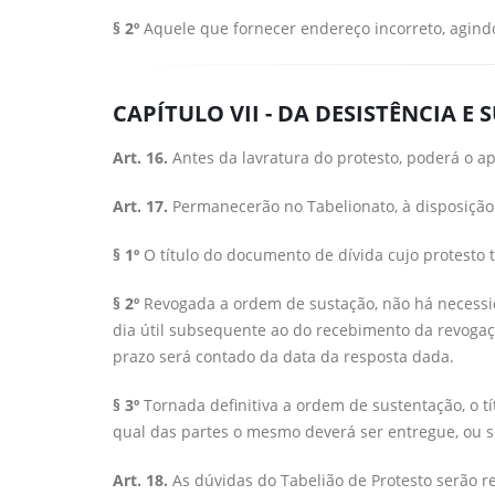
§ 2º
Aquele que fornecer endereço incorreto, agindo
CAPÍTULO VII - DA DESISTÊNCIA 
Art. 16.
Antes da lavratura do protesto, poderá o a
Art. 17.
Permanecerão no Tabelionato, à disposição d
§ 1º
O título do documento de dívida cujo protesto t
§ 2º
Revogada a ordem de sustação, não há necessida
dia útil subsequente ao do recebimento da revogaç
prazo será contado da data da resposta dada.
§ 3º
Tornada definitiva a ordem de sustentação, o t
qual das partes o mesmo deverá ser entregue, ou se
Art. 18.
As dúvidas do Tabelião de Protesto serão re